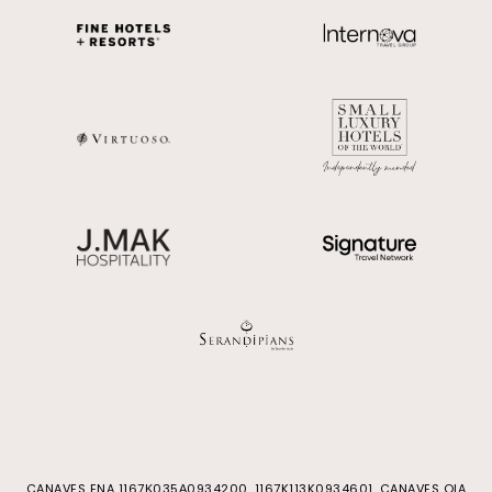
CANAVES ENA 1167Κ035Α0934200, 1167K113K0934601, CANAVES OIA