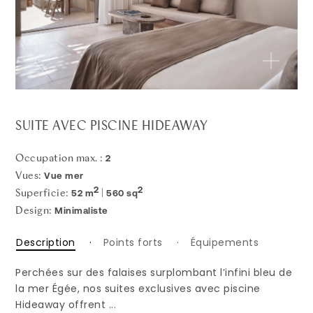
SUITE AVEC PISCINE HIDEAWAY
2
Occupation max. :
Vue mer
Vues:
2
2
52 m
560 sq
Superficie:
|
Minimaliste
Design:
Description
Points forts
Équipements
Perchées sur des falaises surplombant l’infini bleu de
la mer Égée, nos suites exclusives avec piscine
Hideaway offrent ...