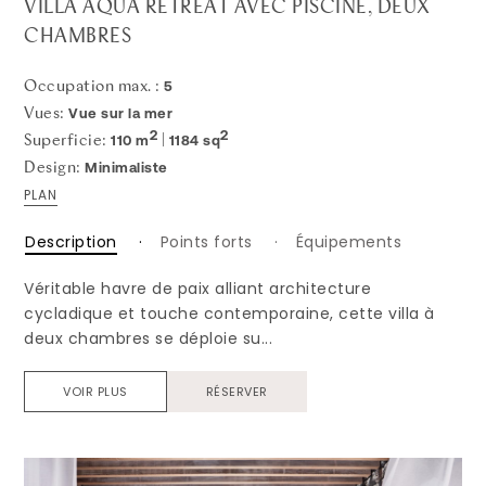
VILLA AQUA RETREAT AVEC PISCINE, DEUX
CHAMBRES
5
Occupation max. :
Vue sur la mer
Vues:
2
2
110 m
1184 sq
Superficie:
|
Minimaliste
Design:
PLAN
Description
Points forts
Équipements
Véritable havre de paix alliant architecture
cycladique et touche contemporaine, cette villa à
deux chambres se déploie su...
VOIR PLUS
RÉSERVER