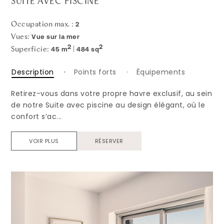
SUITE AVEC PISCINE
2
Occupation max. :
Vue sur la mer
Vues:
2
2
45 m
484 sq
Superficie:
|
Description
Points forts
Équipements
Retirez-vous dans votre propre havre exclusif, au sein
de notre Suite avec piscine au design élégant, où le
confort s’ac...
VOIR PLUS
RÉSERVER