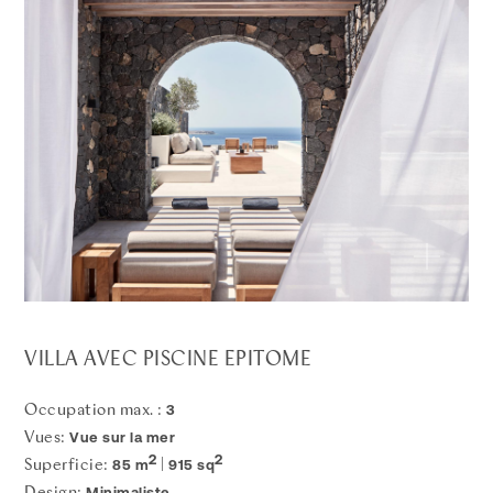
VILLA AVEC PISCINE EPITOME
3
Occupation max. :
Vue sur la mer
Vues:
2
2
85 m
915 sq
Superficie:
|
Minimaliste