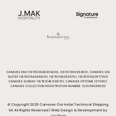
CANAVES ENA 1167Κ035Α0934200, 1167K113K0934601, CANAVES OIA
SUITES 1167Κ015Α0966101, 1167Κ113Κ0934701, 1167Κ10000877300
CANAVES SUNDAY 1167K134K1296701, CANAVES EPITOME 1073457,
CANAVES COLLECTION REGISTRATION NUMBER: 122009538000
© Copyright 2025 Canaves Oia Hotel Technical Shipping
SA All Rights Reserved |
Web Design & Development by
.
Life
Think