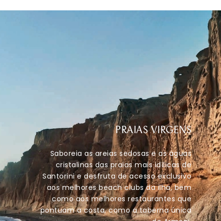
PRAIAS VIRGENS
Saboreia as areias sedosas e as águas
cristalinas das praias mais idílicas de
Santorini e desfruta de acesso exclusivo
aos melhores beach clubs da ilha, bem
como aos melhores restaurantes que
pontuam a costa, como a taberna única