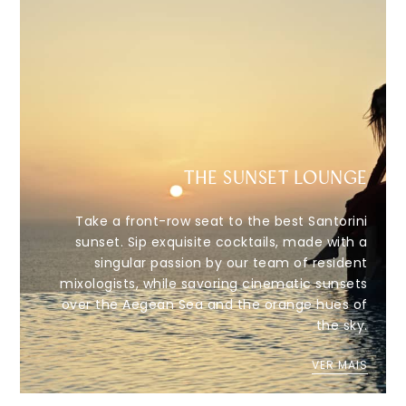
THE SUNSET LOUNGE
Take a front-row seat to the best Santorini
sunset. Sip exquisite cocktails, made with a
singular passion by our team of resident
mixologists, while savoring cinematic sunsets
over the Aegean Sea and the orange hues of
the sky.
VER MAIS