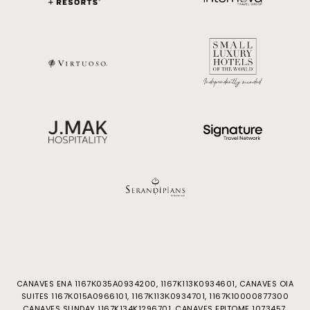
CANAVES ENA 1167Κ035Α0934200, 1167K113K0934601, CANAVES OIA
SUITES 1167Κ015Α0966101, 1167Κ113Κ0934701, 1167Κ10000877300
CANAVES SUNDAY 1167K134K1296701, CANAVES EPITOME 1073457,